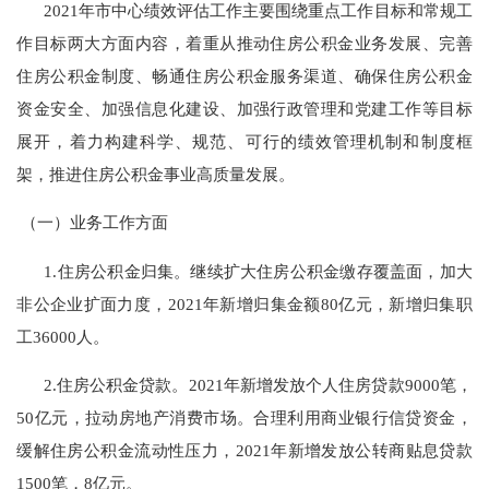
2021
年市中心绩效评估工作主要围绕重点工作目标和常规工
作目标两大方面内容，着重从推动住房公积金业务发展、完善
住房公积金制度、畅通住房公积金服务渠道、确保住房公积金
资金安全、加强信息化建设、加强行政管理和党建工作等目标
展开，着力构建科学、规范、可行的绩效管理机制和制度框
架，推进住房公积金事业高质量发展。
（一）业务工作方面
1.
住房公积金归集。继续扩大住房公积金缴存覆盖面，加大
非公企业扩面力度，
2021
年新增归集金额
80
亿元，新增归集职
工
36000
人。
2.
住房公积金贷款。
2021
年新增发放个人住房贷款
9000
笔，
50
亿元，拉动房地产消费市场。合理利用商业银行信贷资金，
缓解住房公积金流动性压力，
2021
年新增发放公转商贴息贷款
1500
笔，
8
亿元。