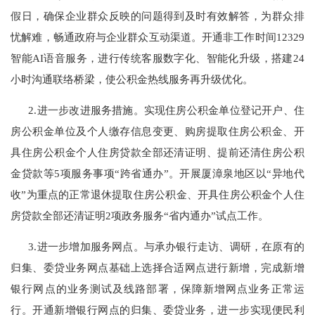
假日，确保企业群众反映的问题得到及时有效解答，为群众排
忧解难，畅通政府与企业群众互动渠道。开通非工作时间
12329
智能
AI
语音服务，进行传统客服数字化、智能化升级，搭建
24
小时沟通联络桥梁，使公积金热线服务再升级优化。
2.
进一步改进服务措施。实现住房公积金单位登记开户、住
房公积金单位及个人缴存信息变更、购房提取住房公积金、开
具住房公积金个人住房贷款全部还清证明、提前还清住房公积
金贷款等
5
项服务事项
“
跨省通办
”
。开展厦漳泉地区以“异地代
收”为重点的正常退休提取住房公积金、开具住房公积金个人住
房贷款全部还清证明
2
项政务服务
“
省内通办
”
试点工作。
3.
进一步增加服务网点。与承办银行走访、调研，在原有的
归集、委贷业务网点基础上选择合适网点进行新增，完成新增
银行网点的业务测试及线路部署，保障新增网点业务正常运
行。开通新增银行网点的归集、委贷业务，进一步实现便民利