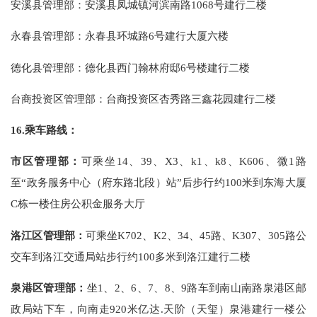
安溪县管理部：安溪县凤城镇河滨南路1068号建行二楼
永春县管理部：永春县环城路6号建行大厦六楼
德化县管理部：德化县西门翰林府邸6号楼建行二楼
台商投资区管理部：台商投资区杏秀路三鑫花园建行二楼
16.
乘车路线：
市区管理部：
可乘坐
14
、
39
、
X3
、
k1
、
k8
、
K606
、微
1
路
至“政务服务中心（府东路北段）站”后步行约
100
米到东海大厦
C
栋一楼住房公积金服务大厅
洛江区管理部：
可乘坐K702、K2、34、45路、K307、305路公
交车到洛江交通局站步行约100多米到洛江建行二楼
泉港区管理部：
坐1、2、6、7、8、9路车到南山南路泉港区邮
政局站下车，向南走920米亿达.天阶（天玺）泉港建行一楼公