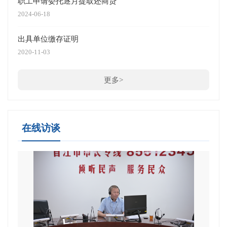
职工申请委托逐月提取还商贷
住房
2024-06-18
2025-
出具单位缴存证明
个人
2020-11-03
2024-
更多>
在线访谈