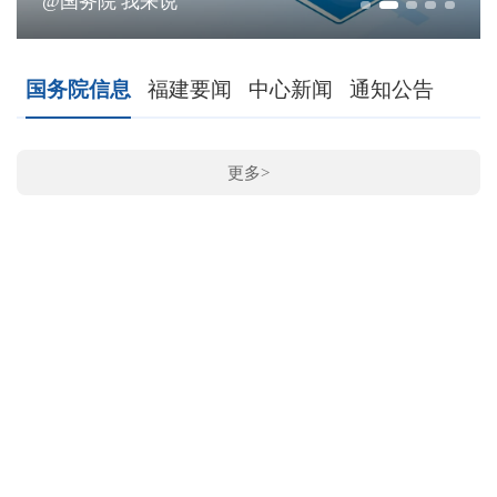
@国务院 我来说
国务院信息
福建要闻
中心新闻
通知公告
更多>
程
20
20
赵
20
省
20