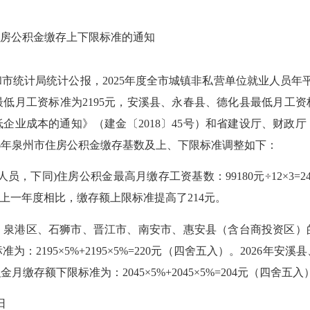
住房公积金缴存上下限标准的通知
计局统计公报，2025年度全市城镇非私营单位就业人员年平均
低月工资标准为2195元，安溪县、永春县、德化县最低月工资标
企业成本的通知》（建金〔2018〕45号）和省建设厅、财政
026年泉州市住房公积金缴存基数及上、下限标准调整如下：
，下同)住房公积金最高月缴存工资基数：99180元÷12×3=
五入）。与上一年度相比，缴存额上限标准提高了214元。
、泉港区、石狮市、晋江市、南安市、惠安县（含台商投资区）
为：2195×5%+2195×5%=220元（四舍五入）。2026
月缴存额下限标准为：2045×5%+2045×5%=204元（四
日