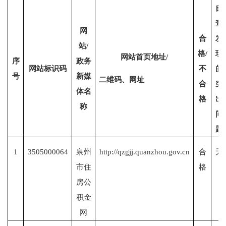
自
查
网
合
发
站
/
格
/
现
网站首页地址
/
序
政务
网站标识码
不
的
号
新媒
二维码、网址
合
突
体名
格
出
称
问
题
1
3505000064
泉州
http://qzgjj.quanzhou.gov.cn
合
无
市
住
格
房公
积金
网