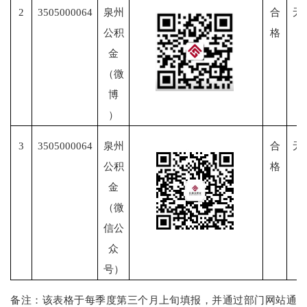
2
3505000064
泉州
合
无
公积
格
金
（
微
博
）
3
3505000064
泉州
合
无
公积
格
金
（
微
信
公
众
号）
备注：该表格
于每季度第三个月上旬
填报，并
通过部门网站通