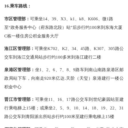
16.
乘车路线：
市区管理部：
可乘坐
14
、
39
、
X3
、
k1
、
k8
、
K606
、微
1
路
至“政务服务中心（府东路北段）站”后步行约
100
米到东海大厦
C
栋一楼住房公积金服务大厅
洛江区管理部：
可乘坐K702、K2、34、45路、K307、305路公
交车到洛江交通局站步行约100多米到洛江建行二楼
泉港区管理部：
坐1、2、6、7、8、9路车到南山南路泉港区邮
政局站下车，向南走920米亿达.天阶（天玺）泉港建行一楼公
积金中心
晋江市管理部：
可乘坐11、16、17路公交车到世纪豪园站至建
行乘电梯上15楼；或乘坐2、5、9、10、14、18、19、22、31
路公交车到青阳派出所站步行约100米至建行乘电梯上15楼