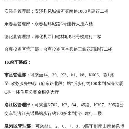
安溪县管理部：安溪县凤城镇河滨南路1068号建行二楼
永春县管理部：永春县环城路6号建行大厦六楼
德化县管理部：德化县西门翰林府邸6号楼建行二楼
台商投资区管理部：台商投资区杏秀路三鑫花园建行二楼
16.
乘车路线：
市区管理部：
可
乘坐
14
、
39
、
X3
、
k1
、
k8
、
K606
、微
1
路
至“政务服务中心（府东路北段）站”后步行约
100
米到东海大厦
C
栋一楼住房公积金服务大厅
洛江区管理部：
可乘坐K702、K2、34、45路、K307、305路公
交车到洛江交通局站步行约100多米到洛江建行二楼
泉港区管理部
：可乘坐1、2、6、7、8、9路车到南山南路泉港