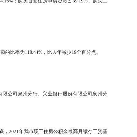
占4.16%；购买首套住房申请贷款占89.19%，购买二
。
比率为118.44%，比去年减少19个百分点。
有限公司泉州分行、兴业银行股份有限公司泉州分
，2021年我市职工住房公积金最高月缴存工资基