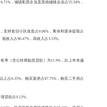
.71%，城镇私营企业及其他城镇企业占55.54%，
%，支持老旧小区改造占0.06%，离休和退休提取占
低收入占96.47%，高收入占3.53%。
有率（含公转商贴息贷款）为11.9%，比上年末减
以上占6.35%。购买新房占87.75%，购买二手房占
贷款占0.12%。