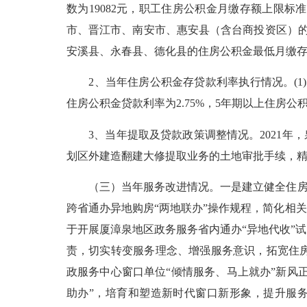
数为19082元，职工住房公积金月缴存额上限标
市、晋江市、南安市、惠安县（含台商投资区）的住
安溪县、永春县、德化县的住房公积金最低月缴存工
2、当年住房公积金存贷款利率执行情况。(1)存
住房公积金贷款利率为2.75%，5年期以上住房公
3、当年提取及贷款政策调整情况。2021年，
划区外建造翻建大修提取业务的土地审批手续，
（三）当年服务改进情况。一是建立健全住房公
跨省通办异地购房“两地联办”操作规程，简化相
于开展厦漳泉地区政务服务省内通办“异地代收”
责，切实转变服务理念、增强服务意识，拓宽住
政服务中心窗口单位“倾情服务、马上就办”新风
助办”，培育和塑造新时代窗口新形象，提升服