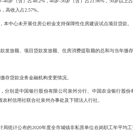
0岁（含）占48.2%，40岁-50岁（含）占21.96%，50岁以上
%，高收入占2.57%。
年，本中心未开展住房公积金支持保障性住房建设试点项目贷款
发放额、项目贷款发放额、住房消费提取额的总和与当年缴存额的
缴存贷款业务金融机构变更情况。
行，分别是中国银行股份有限公司泉州分行、中国农业银行股份
省农村信用社联合社泉州办事处及下辖法人行社。
。
统计公布的2020年度全市城镇非私营单位在岗职工年平均工资