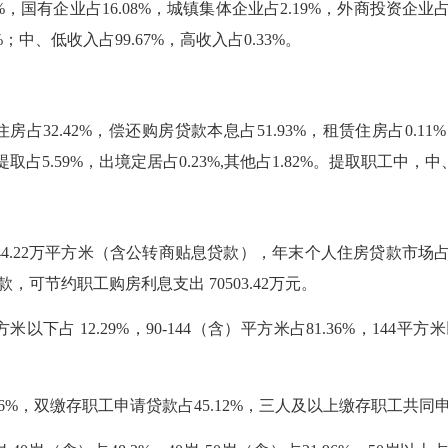
有企业占16.08%，城镇集体企业占2.19%，外商投资企业占6
；中、低收入占99.67%，高收入占0.33%。
.42%，偿还购房贷款本息占51.93%，租赁住房占0.11
5.59%，出境定居占0.23%,其他占1.82%。提取职工中，中、
44.22万平方米（含公转商贴息贷款），年末个人住房贷款市场占
，可节约职工购房利息支出 70503.42万元。
12.29%，90-144（含）平方米占81.36%，144平方米
，双缴存职工申请贷款占45.12%，三人及以上缴存职工共同申请