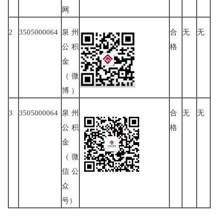
网
2
3505000064
泉州
合
无
无
公积
格
金
（微
博 ）
3
3505000064
泉州
合
无
无
公积
格
金
（微
信公
众
号）