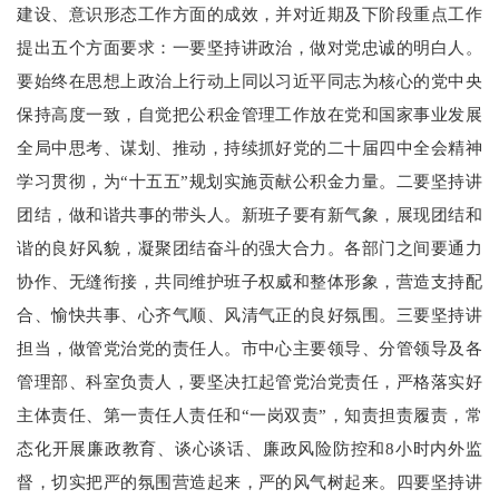
建设、意识形态工作方面的成效，并对近期及下阶段重点工作
提出五个方面要求：一要坚持讲政治，做对党忠诚的明白人。
要始终在思想上政治上行动上同以习近平同志为核心的党中央
保持高度一致，自觉把公积金管理工作放在党和国家事业发展
全局中思考、谋划、推动，持续抓好党的二十届四中全会精神
学习贯彻，为“十五五”规划实施贡献公积金力量。二要坚持讲
团结，做和谐共事的带头人。新班子要有新气象，展现团结和
谐的良好风貌，凝聚团结奋斗的强大合力。各部门之间要通力
协作、无缝衔接，共同维护班子权威和整体形象，营造支持配
合、愉快共事、心齐气顺、风清气正的良好氛围。三要坚持讲
担当，做管党治党的责任人。市中心主要领导、分管领导及各
管理部、科室负责人，要坚决扛起管党治党责任，严格落实好
主体责任、第一责任人责任和“一岗双责”，知责担责履责，常
态化开展廉政教育、谈心谈话、廉政风险防控和8小时内外监
督，切实把严的氛围营造起来，严的风气树起来。四要坚持讲