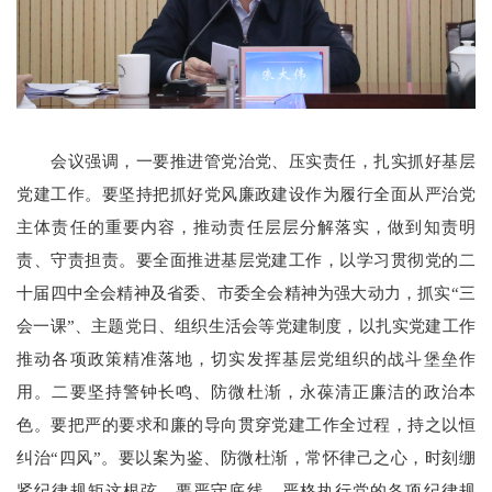
会议强调，一要推进管党治党、压实责任，扎实抓好基层
党建工作。要坚持把抓好党风廉政建设作为履行全面从严治党
主体责任的重要内容，推动责任层层分解落实，做到知责明
责、守责担责。要全面推进基层党建工作，以学习贯彻党的二
十届四中全会精神及省委、市委全会精神为强大动力，抓实“三
会一课”、主题党日、组织生活会等党建制度，以扎实党建工作
推动各项政策精准落地，切实发挥基层党组织的战斗堡垒作
用。二要坚持警钟长鸣、防微杜渐，永葆清正廉洁的政治本
色。要把严的要求和廉的导向贯穿党建工作全过程，持之以恒
纠治“四风”。要以案为鉴、防微杜渐，常怀律己之心，时刻绷
紧纪律规矩这根弦。要严守底线，严格执行党的各项纪律规