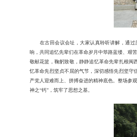
在古田会议会址，大家认真聆听讲解，通过历
响，共同追忆先辈们在革命岁月中筚路蓝缕、艰苦
敬献花篮，鞠躬致敬，静静追忆革命先辈扎根闽
忆革命先烈坚贞不屈的气节，深切感悟先烈坚守
产党人迎难而上、拼搏奋进的精神底色。整场参观
神之“钙”，筑牢了思想之基。