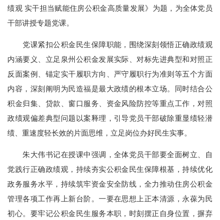
绩观 实干担当赋能住房公积金高质量发展》为题，为全体党员
干部讲授专题党课。
党课紧扣公积金民生保障职能，围绕深刻领悟正确政绩观
内涵要义、立足泉州公积金发展实际、对标先进典型和对照正
反面案例、锚定实干履职方向、严守履职行为准则等五个方面
内容，深刻阐明为民造福是最大政绩的根本立场。同时结合公
积金归集、贷款、窗口服务、资金风险防控等重点工作，对照
政绩观偏差典型问题以案释理，引导党员干部破除重显绩轻潜
绩、重速度轻长效的片面思维，立足岗位办好民生实事。
朱大伟书记在授课中强调，全体党员干部要全面树立、自
觉践行正确政绩观，持续夯实公积金民生保障根基，持续优化
政务服务水平，持续筑牢资金安全防线，全力推动住房公积金
管理各项工作再上新台阶。一要在思想上正本清源，永葆为民
初心。要牢记公积金民生服务本职，时刻摆正自身位置，摒弃